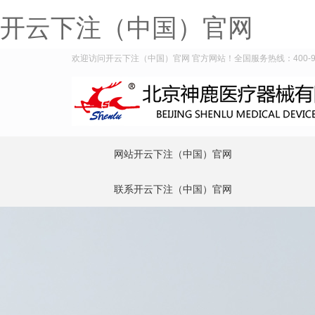
开云下注（中国）官网
欢迎访问开云下注（中国）官网 官方网站！全国服务热线：400-993
网站开云下注（中国）官网
联系开云下注（中国）官网