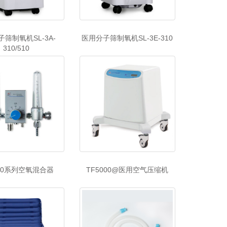
筛制氧机SL-3A-
医用分子筛制氧机SL-3E-310
310/510
000系列空氧混合器
TF5000@医用空气压缩机