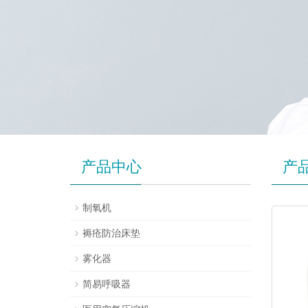
产品中心
产
制氧机
褥疮防治床垫
雾化器
简易呼吸器