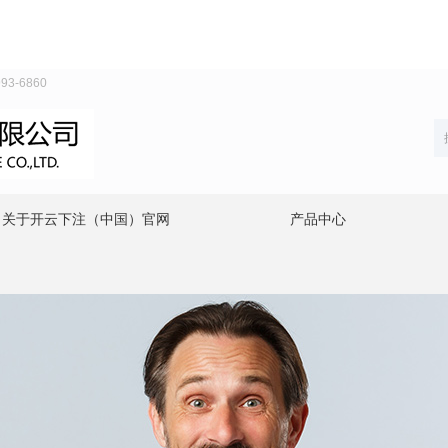
-6860
关于开云下注（中国）官网
产品中心